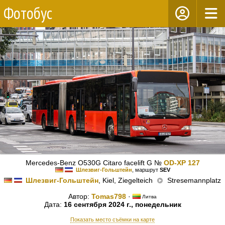
Фотобус
Mercedes-Benz O530G Citaro facelift G №
OD-XP 127
Шлезвиг-Гольштейн
, маршрут
SEV
Шлезвиг-Гольштейн
, Kiel, Ziegelteich
Stresemannplatz
Автор:
Tomas798
·
Литва
Дата:
16 сентября 2024 г., понедельник
Показать место съёмки на карте