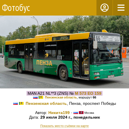
Фотобус
MAN A21 NL**3 (ZNS) №
М 573 ЕО 159
Пензенская область
, маршрут
66
Пензенская область
, Пенза, проспект Победы
Автор:
Никита199
·
Москва
Дата:
29 июля 2024 г., понедельник
Показать место съёмки на карте