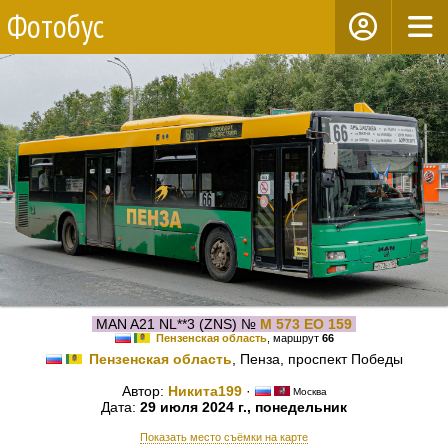
Фотобус
MAN A21 NL**3 (ZNS) №
М 573 ЕО 159
Пензенская область
, маршрут
66
Пензенская область
, Пенза, проспект Победы
Автор:
Никита199
·
Москва
Дата:
29 июля 2024 г., понедельник
Показать место съёмки на карте