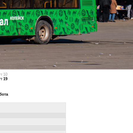
т 10
ут
19
ббота