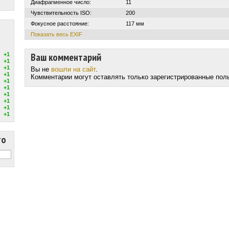
Диафрагменное число:
11
Чувствительность ISO:
200
Фокусное расстояние:
117 мм
Показать весь EXIF
Ваш комментарий
+1
+1
+1
Вы не
вошли на сайт
.
+1
Комментарии могут оставлять только зарегистрированные пол
+1
+1
+1
+1
+1
+1
то