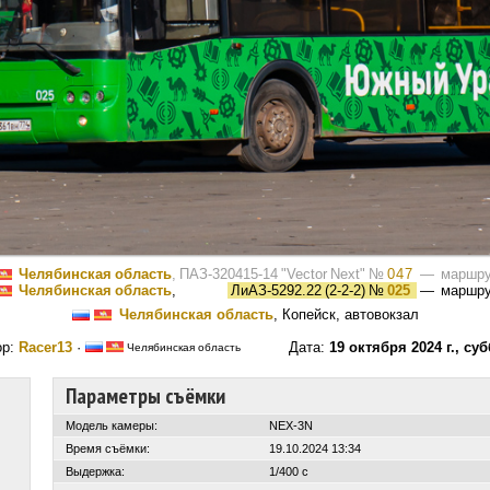
Челябинская область
,
ПАЗ-320415-14 "Vector Next"
№
047
— маршру
Челябинская область
,
ЛиАЗ-5292.22 (2-2-2)
№
025
— маршр
Челябинская область
, Копейск, автовокзал
ор:
Racer13
·
Дата:
19 октября 2024 г., су
Челябинская область
Параметры съёмки
Модель камеры:
NEX-3N
Время съёмки:
19.10.2024 13:34
Выдержка:
1/400 с