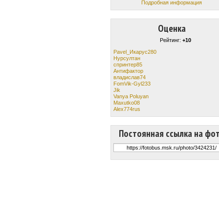
Подробная информация
Оценка
Рейтинг:
+10
Pavel_Икарус280
Нурсултан
спринтер85
Антифактор
владислав74
FomVik-Gyl233
Jik
Vanya Poluyan
Maxutko08
Alex774rus
Постоянная ссылка на фо