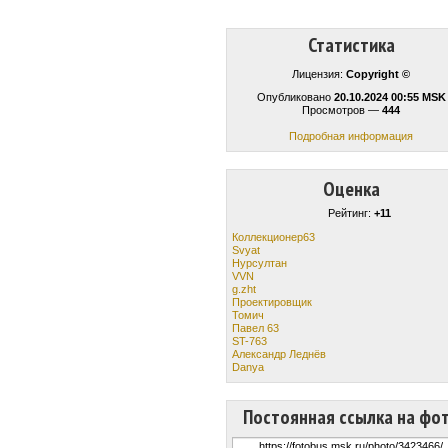
Статистика
Лицензия:
Copyright ©
Опубликовано
20.10.2024 00:55 MSK
Просмотров —
444
Подробная информация
Оценка
Рейтинг:
+11
Коллекционер63
Svyat
Нурсултан
VVN
g.zht
Проектировщик
Томич
Павел 63
ST-763
Александр Леднёв
Danya
Постоянная ссылка на фо