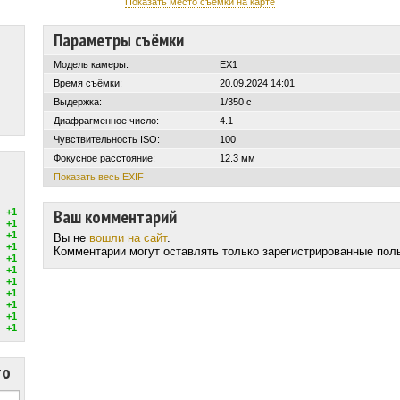
Показать место съёмки на карте
Параметры съёмки
Модель камеры:
EX1
Время съёмки:
20.09.2024 14:01
Выдержка:
1/350 с
Диафрагменное число:
4.1
Чувствительность ISO:
100
Фокусное расстояние:
12.3 мм
Показать весь EXIF
Ваш комментарий
+1
+1
+1
Вы не
вошли на сайт
.
+1
Комментарии могут оставлять только зарегистрированные пол
+1
+1
+1
+1
+1
+1
+1
то