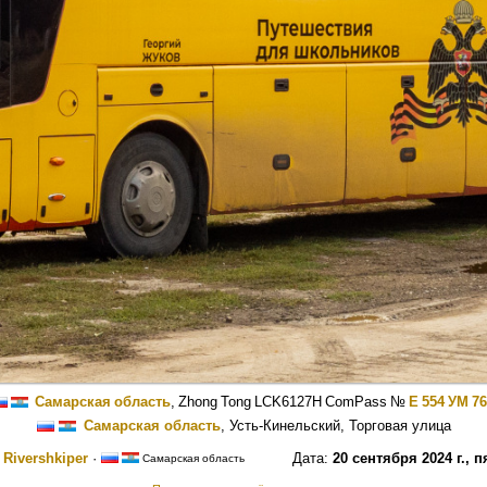
Самарская область
,
Zhong Tong LCK6127H ComPass
№
Е 554 УМ 76
Самарская область
, Усть-Кинельский, Торговая улица
:
Rivershkiper
·
Дата:
20 сентября 2024 г., 
Самарская область