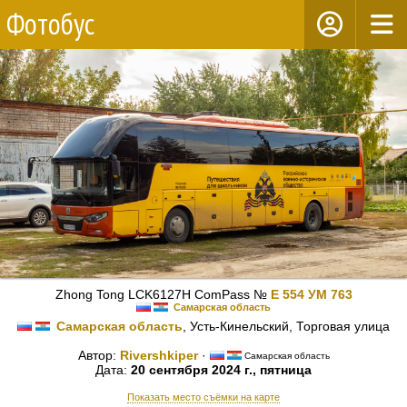
Фотобус
Zhong Tong LCK6127H ComPass №
Е 554 УМ 763
Самарская область
Самарская область
, Усть-Кинельский, Торговая улица
Автор:
Rivershkiper
·
Самарская область
Дата:
20 сентября 2024 г., пятница
Показать место съёмки на карте