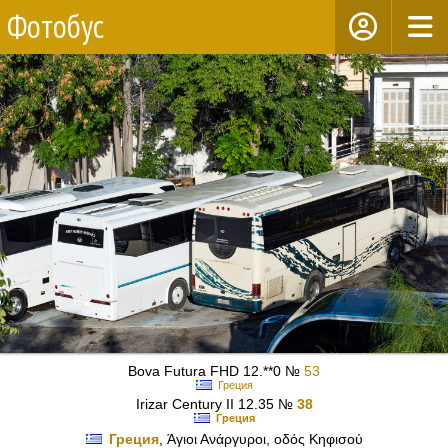
Фотобус
Bova Futura FHD 12.**0 №
53
Греция
Irizar Century II 12.35 №
38
Греция
Греция
, Άγιοι Ανάργυροι, οδός Κηφισού