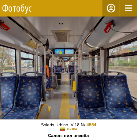
Фотобус
Solaris Urbino IV 18 №
4554
Литва
Салон, вид вперёд