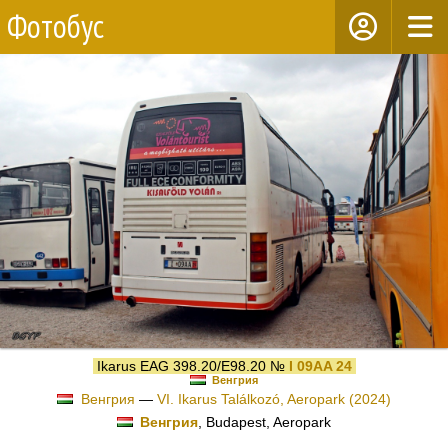
Фотобус
Ikarus EAG 398.20/E98.20 №
I 09AA 24
Венгрия
Венгрия
—
VI. Ikarus Találkozó, Aeropark (2024)
Венгрия
, Budapest, Aeropark