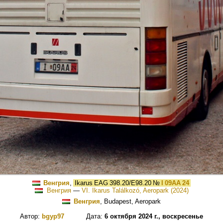
Венгрия
,
Ikarus EAG 398.20/E98.20
№
I 09AA 24
Венгрия
—
VI. Ikarus Találkozó, Aeropark (2024)
Венгрия
, Budapest, Aeropark
Автор:
bgyp97
Дата:
6 октября 2024 г., воскресенье