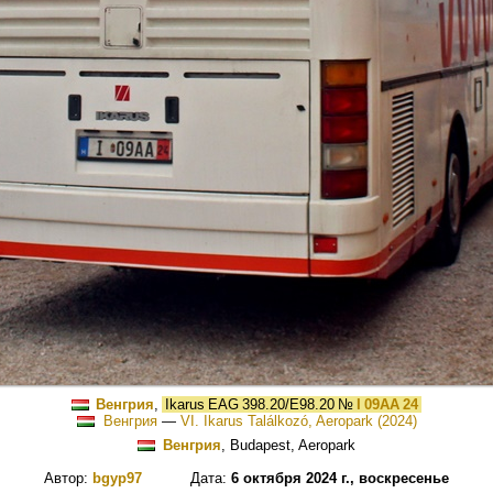
Венгрия
,
Ikarus EAG 398.20/E98.20
№
I 09AA 24
Венгрия
—
VI. Ikarus Találkozó, Aeropark (2024)
Венгрия
, Budapest, Aeropark
Автор:
bgyp97
Дата:
6 октября 2024 г., воскресенье