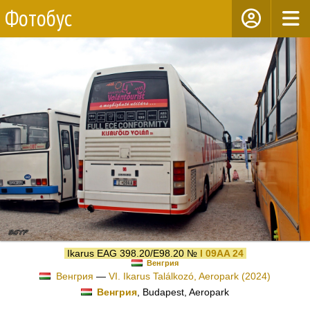
Фотобус
Ikarus EAG 398.20/E98.20 №
I 09AA 24
Венгрия
Венгрия
—
VI. Ikarus Találkozó, Aeropark (2024)
Венгрия
, Budapest, Aeropark