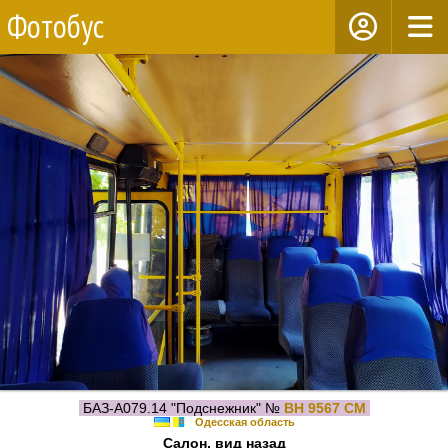
Фотобус
БАЗ-А079.14 "Подснежник" №
BH 9567 CM
Одесская область
Салон, вид назад