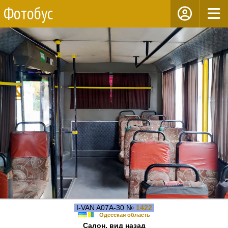
Фотобус
I-VAN A07A-30 №
1422
Одесская область
Салон, вид назад