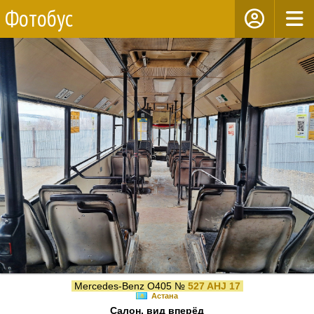
Фотобус
Mercedes-Benz O405 №
527 AHJ 17
Астана
Салон, вид вперёд