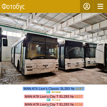
Фотобус
MAN A74 Lion's Classic SL283 №
A167
Астана
MAN A78 Lion's City T EL283 №
A207
Астана
MAN A78 Lion's City T EL283 №
A156