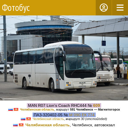
Фотобус
MAN R07 Lion's Coach RHC444 №
609
Челябинская область
, маршрут
591 Челябинск — Магнитогорск
ПАЗ-320402-05 №
М 090 ЕК 774
Челябинская область
,
маршрут 30 (отстой/обед)
Челябинская область
, Челябинск, автовокзал