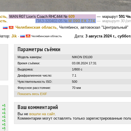
сть
,
MAN R07 Lion's Coach RHC444
№
609
— маршрут
591 Ч
сть
,
ПАЗ-320402-05
№
М 090 ЕК 774
—
маршрут 30 (о
Челябинская область
, Челябинск, автовокзал "Центральный"
Автор:
Jik
·
Дата:
3 августа 2024 г., суббот
Челябинская область
Параметры съёмки
Модель камеры:
NIKON D5100
Время съёмки:
03.08.2024 17:31
Выдержка:
1/800 с
Диафрагменное число:
7.1
Чувствительность ISO:
500
Фокусное расстояние:
70 мм
Показать весь EXIF
Ваш комментарий
+1
+1
+1
Вы не
вошли на сайт
.
+1
Комментарии могут оставлять только зарегистрированные пол
+1
+1
+1