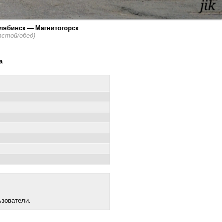
елябинск — Магнитогорск
тстой/обед)
а
ьзователи.