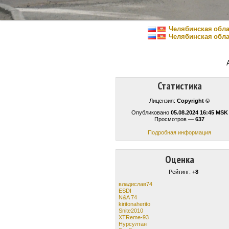
Челябинская обла
Челябинская обла
Статистика
Лицензия:
Copyright ©
Опубликовано
05.08.2024 16:45 MSK
Просмотров —
637
Подробная информация
Оценка
Рейтинг:
+8
владислав74
ESDI
N&A 74
kiritonaherito
Snite2010
XTReme-93
Нурсултан