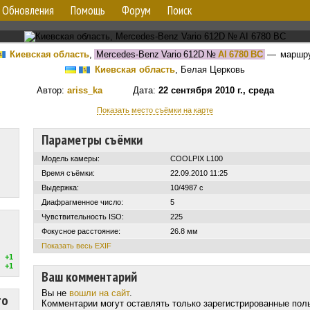
Обновления
Помощь
Форум
Поиск
Киевская область
,
Mercedes-Benz Vario 612D
№
AI 6780 BC
— маршр
Киевская область
, Белая Церковь
Автор:
ariss_ka
Дата:
22 сентября 2010 г., среда
Показать место съёмки на карте
Параметры съёмки
Модель камеры:
COOLPIX L100
Время съёмки:
22.09.2010 11:25
Выдержка:
10/4987 с
Диафрагменное число:
5
Чувствительность ISO:
225
Фокусное расстояние:
26.8 мм
Показать весь EXIF
+1
+1
Ваш комментарий
Вы не
вошли на сайт
.
то
Комментарии могут оставлять только зарегистрированные пол