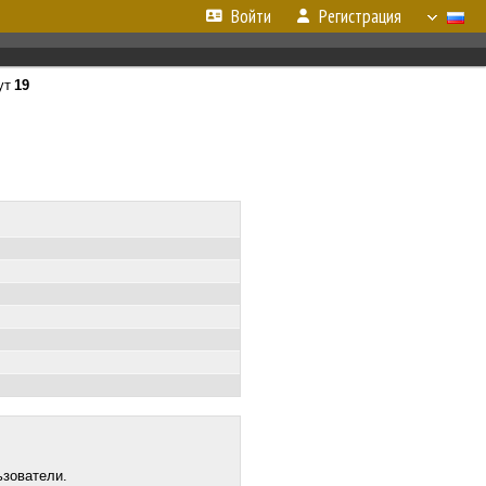
Войти
Регистрация
ут
19
ьзователи.