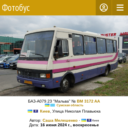
Фотобус
БАЗ-А079.23 "Мальва" №
BM 3172 AA
Сумская область
Киев
, Улица Николая Плавьюка
Автор:
Саша Мелешенко
·
Киев
Дата:
16 июня 2024 г., воскресенье