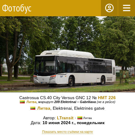
Фотобус
Castrosua CS.40 City Versus GNC 12 №
HMT 226
Литва
,
маршрут
209 Elektrėnai – Gabriliava
(не в рейсе)
Литва
, Elektrėnai, Elektrinės gatvė
Автор:
LTransit
·
Литва
Дата:
10 июня 2024 г., понедельник
Показать место съёмки на карте