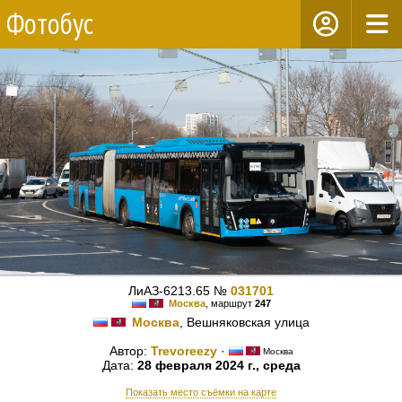
Фотобус
ЛиАЗ-6213.65 №
031701
Москва
, маршрут
247
Москва
, Вешняковская улица
Автор:
Trevoreezy
·
Москва
Дата:
28 февраля 2024 г., среда
Показать место съёмки на карте