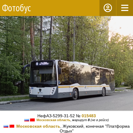
Фотобус
НефАЗ-5299-31-52 №
015483
Московская область
,
маршрут
8
(не в рейсе)
Московская область
, Жуковский, конечная "Платформа
Отдых"