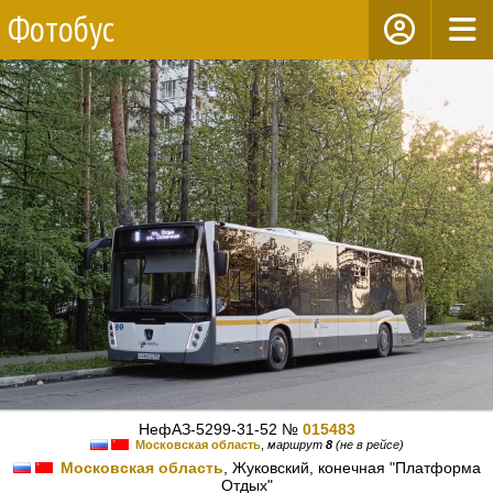
Фотобус
НефАЗ-5299-31-52 №
015483
Московская область
,
маршрут
8
(не в рейсе)
Московская область
, Жуковский, конечная "Платформа
Отдых"