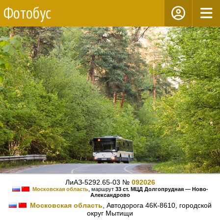
Фотобус
ЛиАЗ-5292.65-03 №
092026
Московская область
, маршрут
33 ст. МЦД Долгопрудная — Ново-
Александрово
Московская область
, Автодорога 46К-8610, городской
округ Мытищи