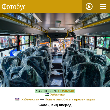
Фотобус
SAZ HD50 №
HD50-340
Узбекистан
Узбекистан
—
Новые автобусы / презентации
Салон, вид вперёд