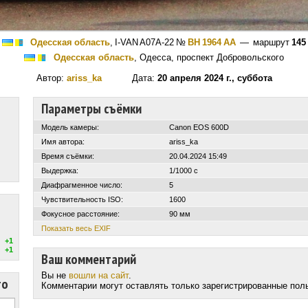
Одесская область
,
I-VAN A07A-22
№
BH 1964 AA
— маршрут
145
Одесская область
, Одесса, проспект Добровольского
Автор:
ariss_ka
Дата:
20 апреля 2024 г., суббота
Параметры съёмки
Модель камеры:
Canon EOS 600D
Имя автора:
ariss_ka
Время съёмки:
20.04.2024 15:49
Выдержка:
1/1000 с
Диафрагменное число:
5
Чувствительность ISO:
1600
Фокусное расстояние:
90 мм
Показать весь EXIF
+1
+1
Ваш комментарий
Вы не
вошли на сайт
.
то
Комментарии могут оставлять только зарегистрированные пол