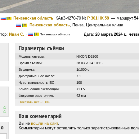
Пензенская область
,
КАвЗ-4270-70
№
Р 301 НК 58
— маршрут
54
Пензенская область
, Пенза, Центральная улица
тор:
Иван С.
·
Дата:
28 марта 2024 г., четв
Пензенская область
Параметры съёмки
Модель камеры:
NIKON D3200
Время съёмки:
28.03.2024 10:15
Выдержка:
1/1000 с
Диафрагменное число:
7.1
Чувствительность ISO:
100
Компенсация экспозиции:
+1 EV
Фокусное расстояние:
42 мм
Показать весь EXIF
+1
+1
Ваш комментарий
Вы не
вошли на сайт
.
то
Комментарии могут оставлять только зарегистрированные пол