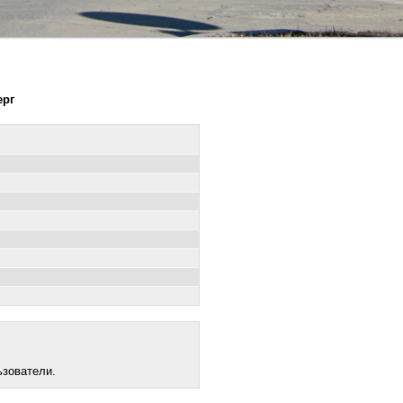
ерг
ьзователи.