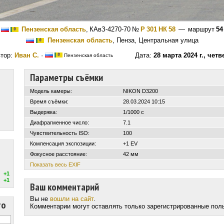
Пензенская область
,
КАвЗ-4270-70
№
Р 301 НК 58
— маршрут
54
Пензенская область
, Пенза, Центральная улица
тор:
Иван С.
·
Дата:
28 марта 2024 г., четв
Пензенская область
Параметры съёмки
Модель камеры:
NIKON D3200
Время съёмки:
28.03.2024 10:15
Выдержка:
1/1000 с
Диафрагменное число:
7.1
Чувствительность ISO:
100
Компенсация экспозиции:
+1 EV
Фокусное расстояние:
42 мм
Показать весь EXIF
+1
+1
Ваш комментарий
Вы не
вошли на сайт
.
то
Комментарии могут оставлять только зарегистрированные пол