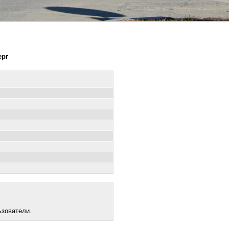
ерг
ьзователи.