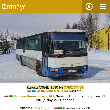
Фотобус
Karosa C954E.1360 №
Х 892 УТ 86
Ханты-Мансийский АО
, маршрут
1
Ханты-Мансийский АО
, Лянтор, Набережная улица
улица Дружбы Народов
Автор:
rucheek_86
·
Ханты-Мансийский АО