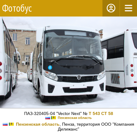
Фотобус
ПАЗ-320405-04 "Vector Next" №
Т 543 СТ 58
Пензенская область
Пензенская область
, Пенза, территория ООО "Компания
Дилижанс"