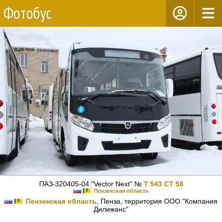
Фотобус
ПАЗ-320405-04 "Vector Next" №
Т 543 СТ 58
Пензенская область
Пензенская область
, Пенза, территория ООО "Компания
Дилижанс"