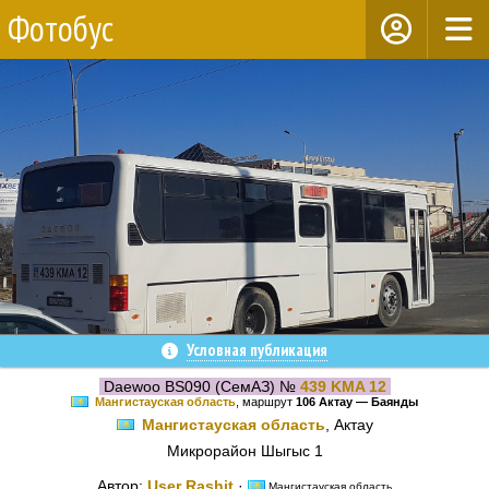
Фотобус
Условная публикация
Daewoo BS090 (СемАЗ) №
439 KMA 12
Мангистауская область
, маршрут
106 Актау — Баянды
Мангистауская область
, Актау
Микрорайон Шыгыс 1
Автор:
User Rashit
·
Мангистауская область