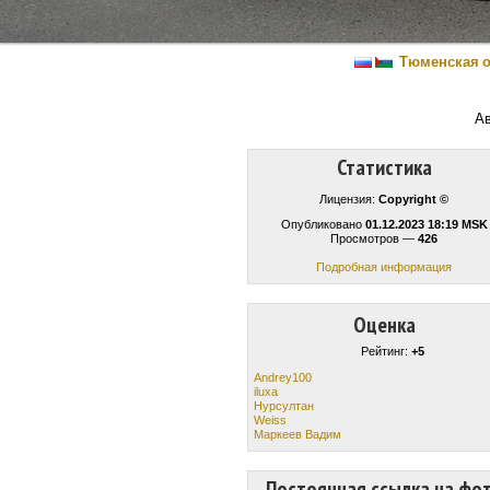
Тюменская о
А
Статистика
Лицензия:
Copyright ©
Опубликовано
01.12.2023 18:19 MSK
Просмотров —
426
Подробная информация
Оценка
Рейтинг:
+5
Andrey100
iluxa
Нурсултан
Weiss
Маркеев Вадим
Постоянная ссылка на фо