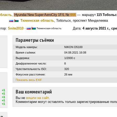
бласть
,
Hyundai New Super AeroCity 1F/L
№
444
— маршрут
115 Тоболь
Тюменская область
, Тобольск, проспект Менделеева
втор:
Snite2010
·
Дата:
4 августа 2021 г., ср
Тюменская область
Параметры съёмки
Модель камеры:
NIKON D5100
Время съёмки:
04.08.2021 16:08
Выдержка:
1/2000 с
Диафрагменное число:
8
Чувствительность ISO:
320
Фокусное расстояние:
26 мм
Показать весь EXIF
Ваш комментарий
+1
+1
+1
Вы не
вошли на сайт
.
+1
Комментарии могут оставлять только зарегистрированные пол
+1
то