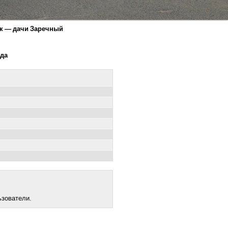
ск — дачи Заречный
еда
ьзователи.