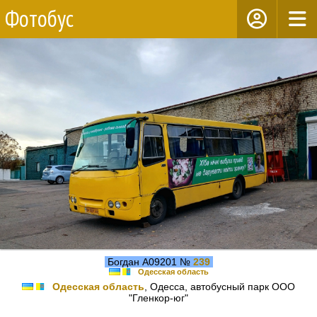
Фотобус
Богдан А09201 №
239
Одесская область
Одесская область
, Одесса, автобусный парк ООО
"Гленкор-юг"