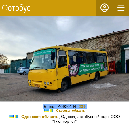
Фотобус
Богдан А09201 №
239
Одесская область
Одесская область
, Одесса, автобусный парк ООО
"Гленкор-юг"