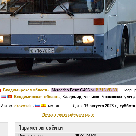
Владимирская область
,
Mercedes-Benz O405
№
В 716 УВ 33
— марш
Владимирская область
, Владимир, Большая Московская улица
Автор:
drovosek
·
Дата:
19 августа 2023 г., суббота
Чувашия
Показать место съёмки на карте
Параметры съёмки
Модель камеры:
NIKON D3100