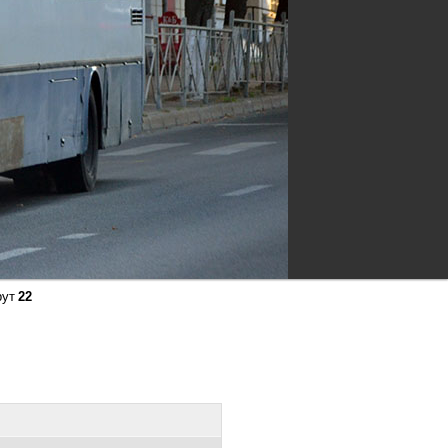
рут
22