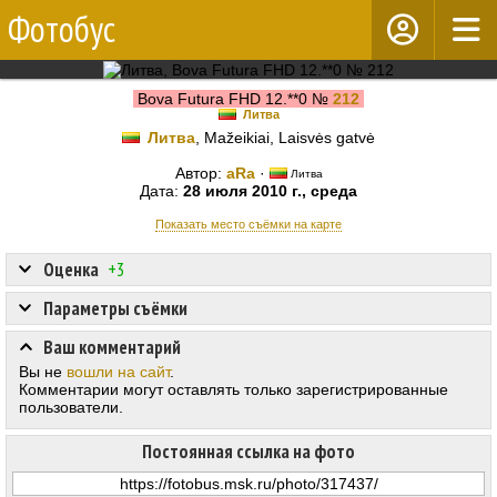
Фотобус
Bova Futura FHD 12.**0 №
212
Литва
Литва
, Mažeikiai, Laisvės gatvė
Автор:
aRa
·
Литва
Дата:
28 июля 2010 г., среда
Показать место съёмки на карте
Оценка
+3
Параметры съёмки
Ваш комментарий
Вы не
вошли на сайт
.
Комментарии могут оставлять только зарегистрированные
пользователи.
Постоянная ссылка на фото