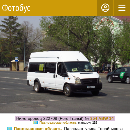
Фотобус
Нижегородец-222709 (Ford Transit) №
354 ABW 14
Павлодарская область
, маршрут
115
Павлодарская область
, Павлодар, улица Торайгырова