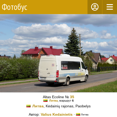
Фотобус
Altas Ecoline №
35
Литва
, маршрут
6
Литва
, Kėdainių rajonas, Paobelys
Автор:
Valius Kedainietis
·
Литва