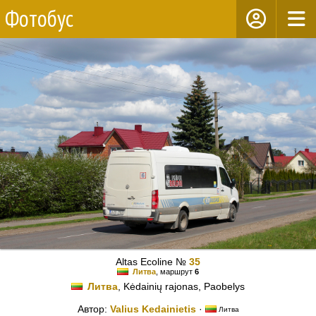
Фотобус
Altas Ecoline №
35
Литва
, маршрут
6
Литва
, Kėdainių rajonas, Paobelys
Автор:
Valius Kedainietis
·
Литва