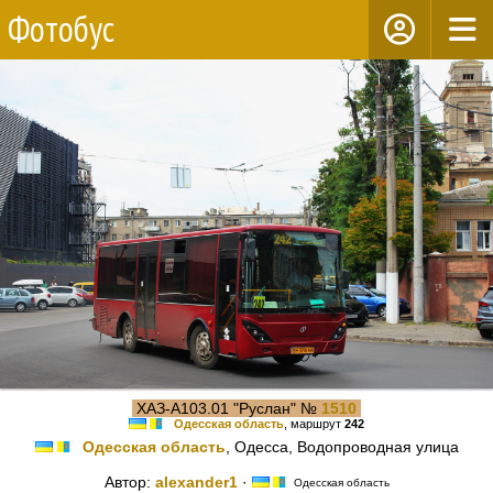
Фотобус
ХАЗ-А103.01 "Руслан" №
1510
Одесская область
, маршрут
242
Одесская область
, Одесса, Водопроводная улица
Автор:
alexander1
·
Одесская область