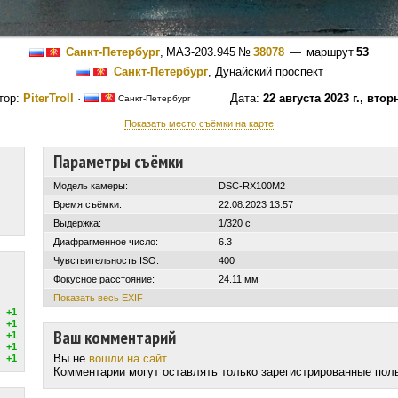
Санкт-Петербург
,
МАЗ-203.945
№
38078
— маршрут
53
Санкт-Петербург
, Дунайский проспект
тор:
PiterTroll
·
Дата:
22 августа 2023 г., втор
Санкт-Петербург
Показать место съёмки на карте
Параметры съёмки
Модель камеры:
DSC-RX100M2
Время съёмки:
22.08.2023 13:57
Выдержка:
1/320 с
Диафрагменное число:
6.3
Чувствительность ISO:
400
Фокусное расстояние:
24.11 мм
Показать весь EXIF
+1
+1
Ваш комментарий
+1
+1
Вы не
вошли на сайт
.
+1
Комментарии могут оставлять только зарегистрированные пол