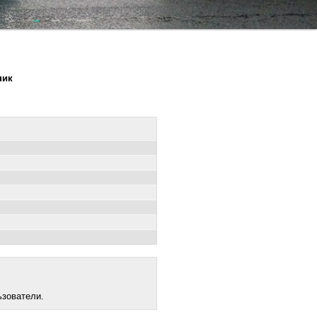
ник
ьзователи.