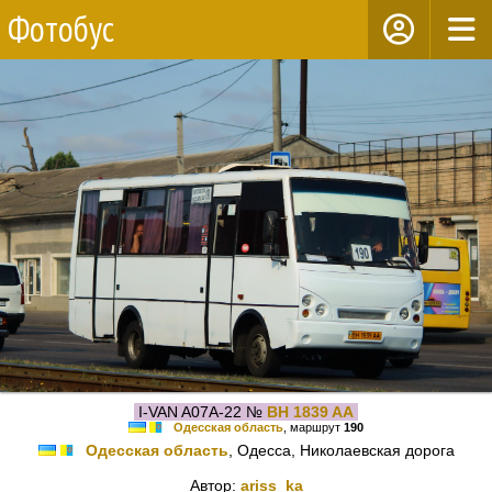
Фотобус
I-VAN A07A-22 №
BH 1839 AA
Одесская область
, маршрут
190
Одесская область
, Одесса, Николаевская дорога
Автор:
ariss_ka