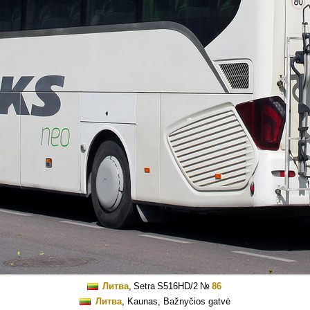
Литва
,
Setra S516HD/2
№
86
Литва
, Kaunas, Bažnyčios gatvė