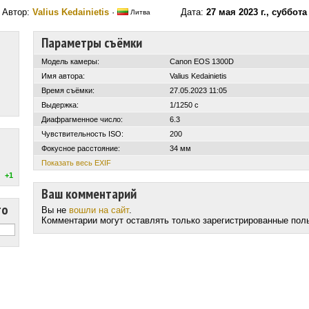
Автор:
Valius Kedainietis
·
Дата:
27 мая 2023 г., суббота
Литва
Параметры съёмки
Модель камеры:
Canon EOS 1300D
Имя автора:
Valius Kedainietis
Время съёмки:
27.05.2023 11:05
Выдержка:
1/1250 с
Диафрагменное число:
6.3
Чувствительность ISO:
200
Фокусное расстояние:
34 мм
Показать весь EXIF
+1
Ваш комментарий
то
Вы не
вошли на сайт
.
Комментарии могут оставлять только зарегистрированные пол