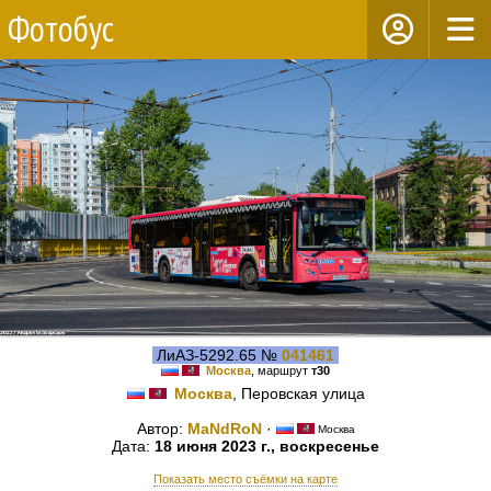
Фотобус
ЛиАЗ-5292.65 №
041461
Москва
, маршрут
т30
Москва
, Перовская улица
Автор:
MaNdRoN
·
Москва
Дата:
18 июня 2023 г., воскресенье
Показать место съёмки на карте