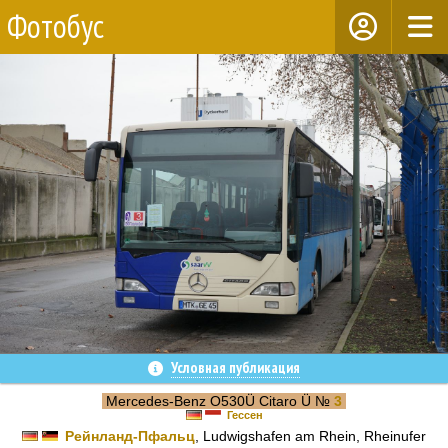
Фотобус
Условная публикация
Mercedes-Benz O530Ü Citaro Ü №
3
Гессен
Рейнланд-Пфальц
, Ludwigshafen am Rhein, Rheinufer