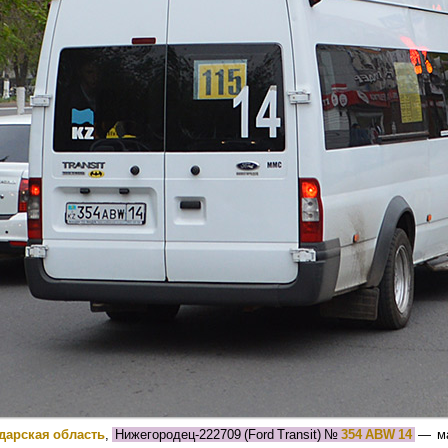
дарская область
,
Нижегородец-222709 (Ford Transit)
№
354 ABW 14
— м