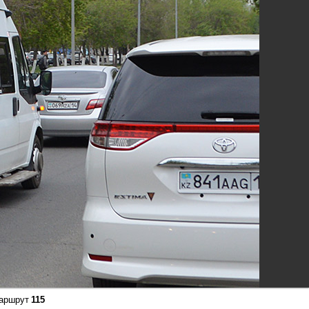
аршрут
115