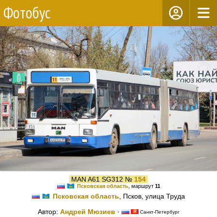
Фотобус
MAN A61 SG312 №
154
Псковская область
, маршрут
11
Псковская область
, Псков, улица Труда
Автор:
Андрей Мюзиев
·
Санкт-Петербург