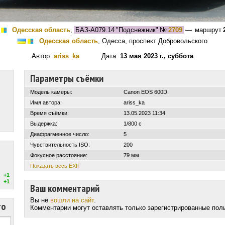
Одесская область
,
БАЗ-А079.14 "Подснежник"
№
2709
— маршрут
Одесская область
, Одесса, проспект Добровольского
Автор:
ariss_ka
Дата:
13 мая 2023 г., суббота
Параметры съёмки
Модель камеры:
Canon EOS 600D
Имя автора:
ariss_ka
Время съёмки:
13.05.2023 11:34
Выдержка:
1/800 с
Диафрагменное число:
5
Чувствительность ISO:
200
Фокусное расстояние:
79 мм
Показать весь EXIF
+1
+1
Ваш комментарий
Вы не
вошли на сайт
.
то
Комментарии могут оставлять только зарегистрированные пол