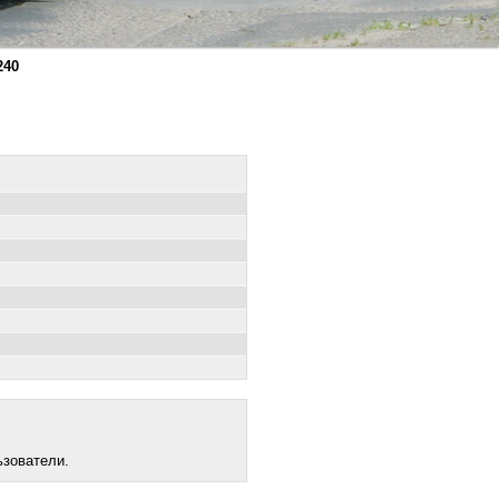
240
ьзователи.